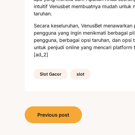
intuitif Venusbet membuatnya mudah untuk
taruhan.
Secara keseluruhan, VenusBet menawarkan 
pengguna yang ingin menikmati berbagai pi
pengguna, berbagai opsi taruhan, dan opsi 
untuk penjudi online yang mencari platform
[ad_2]
Slot Gacor
slot
Post
Previous post
navigation