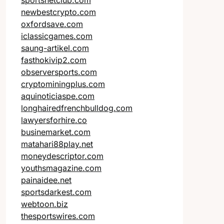
newbestcrypto.com
oxfordsave.com
iclassicgames.com
saung-artikel.com
fasthokivip2.com
observersports.com
cryptominingplus.com
aquinoticiaspe.com
longhairedfrenchbulldog.com
lawyersforhire.co
businemarket.com
matahari88play.net
moneydescriptor.com
youthsmagazine.com
painaidee.net
sportsdarkest.com
webtoon.biz
thesportswires.com