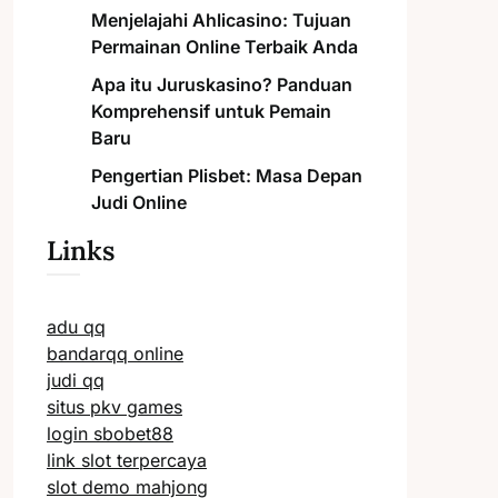
Menjelajahi Ahlicasino: Tujuan
Permainan Online Terbaik Anda
Apa itu Juruskasino? Panduan
Komprehensif untuk Pemain
Baru
Pengertian Plisbet: Masa Depan
Judi Online
Links
adu qq
bandarqq online
judi qq
situs pkv games
login sbobet88
link slot terpercaya
slot demo mahjong