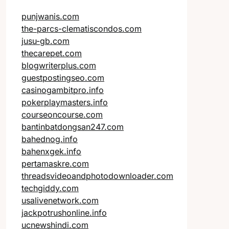
punjwanis.com
the-parcs-clematiscondos.com
jusu-gb.com
thecarepet.com
blogwriterplus.com
guestpostingseo.com
casinogambitpro.info
pokerplaymasters.info
courseoncourse.com
bantinbatdongsan247.com
bahednog.info
bahenxgek.info
pertamaskre.com
threadsvideoandphotodownloader.com
techgiddy.com
usalivenetwork.com
jackpotrushonline.info
ucnewshindi.com