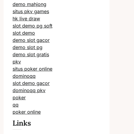
demo mahjong
situs pkv games
hk live draw
slot demo pg soft
slot demo
demo slot gacor
demo slot pg
demo slot gratis
pkv
situs poker online
dominoqq
slot demo gacor
dominoqq pkv
poker
qq
poker online
Links