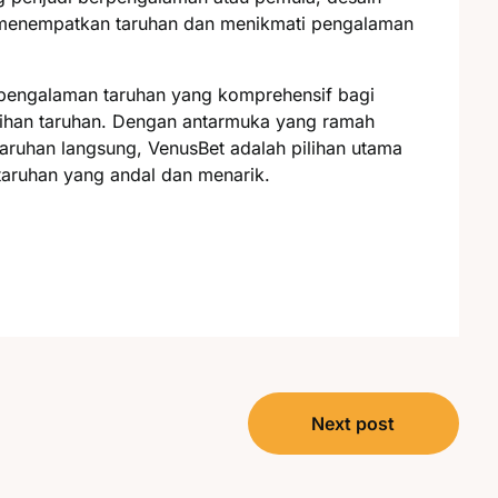
 menempatkan taruhan dan menikmati pengalaman
pengalaman taruhan yang komprehensif bagi
lihan taruhan. Dengan antarmuka yang ramah
taruhan langsung, VenusBet adalah pilihan utama
 taruhan yang andal dan menarik.
Next post