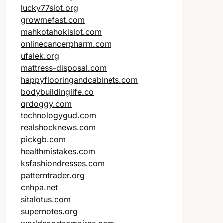
lucky77slot.org
growmefast.com
mahkotahokislot.com
onlinecancerpharm.com
ufalek.org
mattress-disposal.com
happyflooringandcabinets.com
bodybuildinglife.co
qrdoggy.com
technologygud.com
realshocknews.com
pickgb.com
healthmistakes.com
ksfashiondresses.com
patterntrader.org
cnhpa.net
sitalotus.com
supernotes.org
worldsportsempires.com