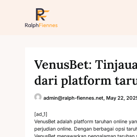
Skip
to
content
VenusBet: Tinjau
dari platform tar
admin@ralph-fiennes.net
,
May 22, 202
[ad_1]
VenusBet adalah platform taruhan online yan
perjudian online. Dengan berbagai opsi ta
VenusBet menawarkan pengalaman taruhan y