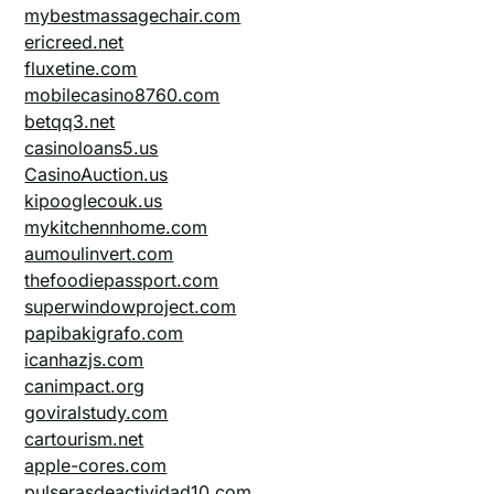
mybestmassagechair.com
ericreed.net
fluxetine.com
mobilecasino8760.com
betqq3.net
casinoloans5.us
CasinoAuction.us
kipooglecouk.us
mykitchennhome.com
aumoulinvert.com
thefoodiepassport.com
superwindowproject.com
papibakigrafo.com
icanhazjs.com
canimpact.org
goviralstudy.com
cartourism.net
apple-cores.com
pulserasdeactividad10.com