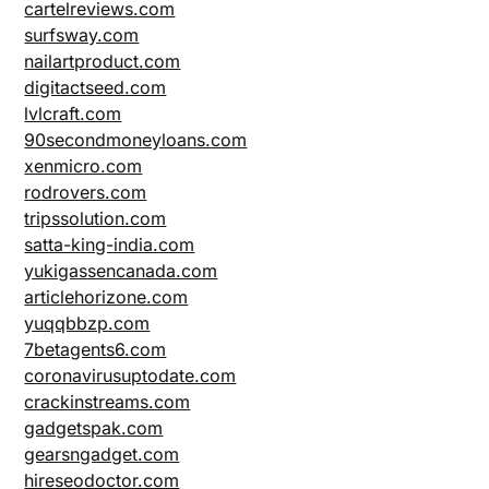
cartelreviews.com
surfsway.com
nailartproduct.com
digitactseed.com
lvlcraft.com
90secondmoneyloans.com
xenmicro.com
rodrovers.com
tripssolution.com
satta-king-india.com
yukigassencanada.com
articlehorizone.com
yuqqbbzp.com
7betagents6.com
coronavirusuptodate.com
crackinstreams.com
gadgetspak.com
gearsngadget.com
hireseodoctor.com