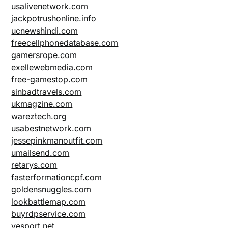
usalivenetwork.com
jackpotrushonline.info
ucnewshindi.com
freecellphonedatabase.com
gamersrope.com
exellewebmedia.com
free-gamestop.com
sinbadtravels.com
ukmagzine.com
wareztech.org
usabestnetwork.com
jessepinkmanoutfit.com
umailsend.com
retarys.com
fasterformationcpf.com
goldensnuggles.com
lookbattlemap.com
buyrdpservice.com
yesport.net