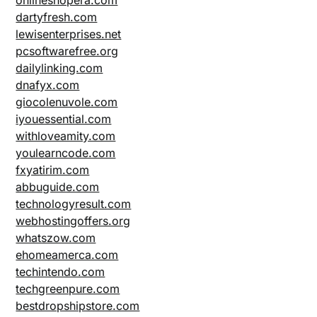
dartyfresh.com
lewisenterprises.net
pcsoftwarefree.org
dailylinking.com
dnafyx.com
giocolenuvole.com
iyouessential.com
withloveamity.com
youlearncode.com
fxyatirim.com
abbuguide.com
technologyresult.com
webhostingoffers.org
whatszow.com
ehomeamerca.com
techintendo.com
techgreenpure.com
bestdropshipstore.com