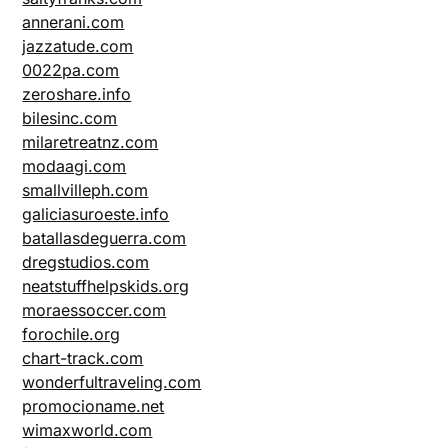
annerani.com
jazzatude.com
0022pa.com
zeroshare.info
bilesinc.com
milaretreatnz.com
modaagi.com
smallvilleph.com
galiciasuroeste.info
batallasdeguerra.com
dregstudios.com
neatstuffhelpskids.org
moraessoccer.com
forochile.org
chart-track.com
wonderfultraveling.com
promocioname.net
wimaxworld.com