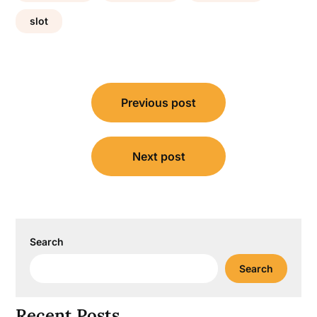
slot
Post
Previous post
navigation
Next post
Search
Search
Recent Posts