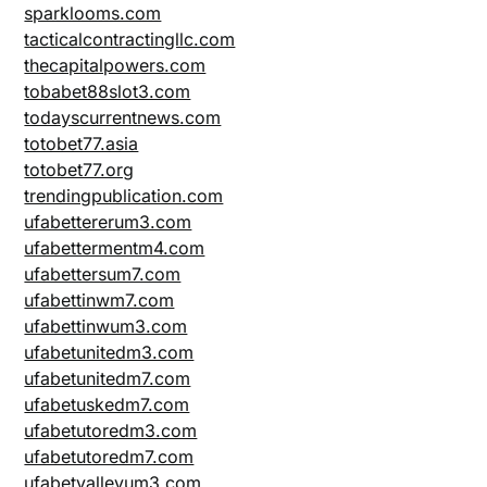
sparklooms.com
tacticalcontractingllc.com
thecapitalpowers.com
tobabet88slot3.com
todayscurrentnews.com
totobet77.asia
totobet77.org
trendingpublication.com
ufabettererum3.com
ufabettermentm4.com
ufabettersum7.com
ufabettinwm7.com
ufabettinwum3.com
ufabetunitedm3.com
ufabetunitedm7.com
ufabetuskedm7.com
ufabetutoredm3.com
ufabetutoredm7.com
ufabetvalleyum3.com