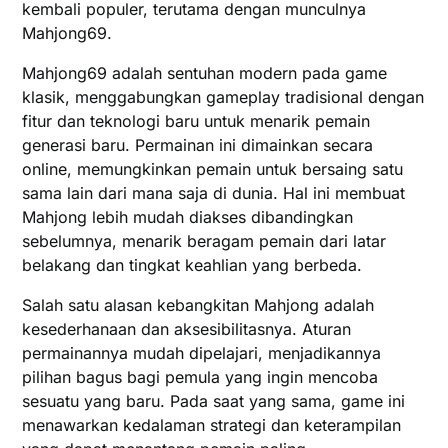
kembali populer, terutama dengan munculnya
Mahjong69.
Mahjong69 adalah sentuhan modern pada game
klasik, menggabungkan gameplay tradisional dengan
fitur dan teknologi baru untuk menarik pemain
generasi baru. Permainan ini dimainkan secara
online, memungkinkan pemain untuk bersaing satu
sama lain dari mana saja di dunia. Hal ini membuat
Mahjong lebih mudah diakses dibandingkan
sebelumnya, menarik beragam pemain dari latar
belakang dan tingkat keahlian yang berbeda.
Salah satu alasan kebangkitan Mahjong adalah
kesederhanaan dan aksesibilitasnya. Aturan
permainannya mudah dipelajari, menjadikannya
pilihan bagus bagi pemula yang ingin mencoba
sesuatu yang baru. Pada saat yang sama, game ini
menawarkan kedalaman strategi dan keterampilan