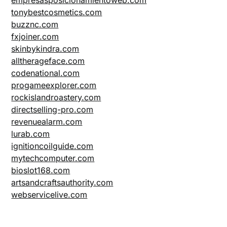
tonybestcosmetics.com
buzznc.com
fxjoiner.com
skinbykindra.com
alltherageface.com
codenational.com
progameexplorer.com
rockislandroastery.com
directselling-pro.com
revenuealarm.com
lurab.com
ignitioncoilguide.com
mytechcomputer.com
bioslot168.com
artsandcraftsauthority.com
webservicelive.com