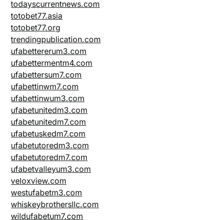
todayscurrentnews.com
totobet77.asia
totobet77.org
trendingpublication.com
ufabettererum3.com
ufabettermentm4.com
ufabettersum7.com
ufabettinwm7.com
ufabettinwum3.com
ufabetunitedm3.com
ufabetunitedm7.com
ufabetuskedm7.com
ufabetutoredm3.com
ufabetutoredm7.com
ufabetvalleyum3.com
veloxview.com
westufabetm3.com
whiskeybrothersllc.com
wildufabetum7.com