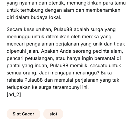
yang nyaman dan otentik, memungkinkan para tamu
untuk terhubung dengan alam dan membenamkan
diri dalam budaya lokal.
Secara keseluruhan, Pulau88 adalah surga yang
menunggu untuk ditemukan oleh mereka yang
mencari pengalaman perjalanan yang unik dan tidak
dipenuhi jalan. Apakah Anda seorang pecinta alam,
pencari petualangan, atau hanya ingin bersantai di
pantai yang indah, Pulau88 memiliki sesuatu untuk
semua orang. Jadi mengapa menunggu? Buka
rahasia Pulau88 dan memulai perjalanan yang tak
terlupakan ke surga tersembunyi ini.
[ad_2]
Slot Gacor
slot