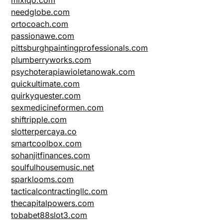
needglobe.com
ortocoach.com
passionawe.com
pittsburghpaintingprofessionals.com
plumberryworks.com
psychoterapiawioletanowak.com
quickultimate.com
quirkyquester.com
sexmedicineformen.com
shiftripple.com
slotterpercaya.co
smartcoolbox.com
sohanjitfinances.com
soulfulhousemusic.net
sparklooms.com
tacticalcontractingllc.com
thecapitalpowers.com
tobabet88slot3.com