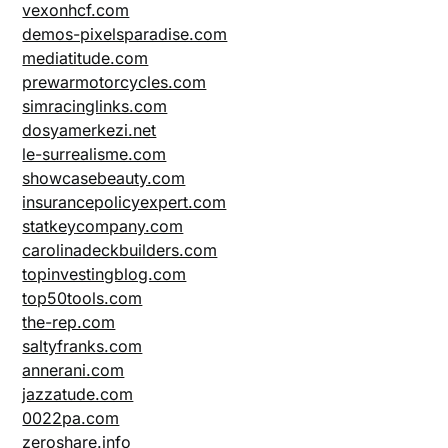
vexonhcf.com
demos-pixelsparadise.com
mediatitude.com
prewarmotorcycles.com
simracinglinks.com
dosyamerkezi.net
le-surrealisme.com
showcasebeauty.com
insurancepolicyexpert.com
statkeycompany.com
carolinadeckbuilders.com
topinvestingblog.com
top50tools.com
the-rep.com
saltyfranks.com
annerani.com
jazzatude.com
0022pa.com
zeroshare.info