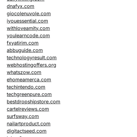
dnafyx.com
giocolenuvole.com
iyouessential.com
withloveamity.com
youlearncode.com
fxyatirim.com
abbuguide.com
technologyresult.com
webhostingoffers.org
whatszow.com
ehomeamerca.com
techintendo.com
techgreenpure.com
bestdropshipstore.com
cartelreviews.com
surfsway.com
nailartproduct.com
digitactseed.com