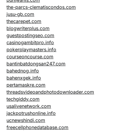
the-parcs-clematiscondos.com
jusu-gb.com
thecarepet.com
blogwriterplus.com
guestpostingseo.com
casinogambitpro.info
pokerplaymasters.info
courseoncourse.com
bantinbatdongsan247.com
bahednog.info
bahenxgek.info
pertamaskre.com
threadsvideoandphotodownloader.com
techgiddy.com
usalivenetwork.com
jackpotrushonline.info
ucnewshindi.com
freecellphonedatabase.com