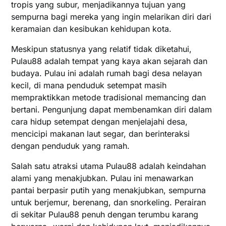
tropis yang subur, menjadikannya tujuan yang
sempurna bagi mereka yang ingin melarikan diri dari
keramaian dan kesibukan kehidupan kota.
Meskipun statusnya yang relatif tidak diketahui,
Pulau88 adalah tempat yang kaya akan sejarah dan
budaya. Pulau ini adalah rumah bagi desa nelayan
kecil, di mana penduduk setempat masih
mempraktikkan metode tradisional memancing dan
bertani. Pengunjung dapat membenamkan diri dalam
cara hidup setempat dengan menjelajahi desa,
mencicipi makanan laut segar, dan berinteraksi
dengan penduduk yang ramah.
Salah satu atraksi utama Pulau88 adalah keindahan
alami yang menakjubkan. Pulau ini menawarkan
pantai berpasir putih yang menakjubkan, sempurna
untuk berjemur, berenang, dan snorkeling. Perairan
di sekitar Pulau88 penuh dengan terumbu karang