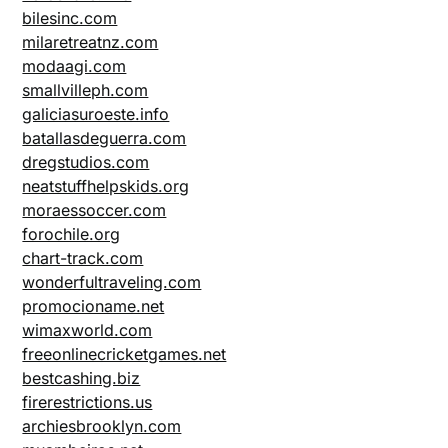
bilesinc.com
milaretreatnz.com
modaagi.com
smallvilleph.com
galiciasuroeste.info
batallasdeguerra.com
dregstudios.com
neatstuffhelpskids.org
moraessoccer.com
forochile.org
chart-track.com
wonderfultraveling.com
promocioname.net
wimaxworld.com
freeonlinecricketgames.net
bestcashing.biz
firerestrictions.us
archiesbrooklyn.com