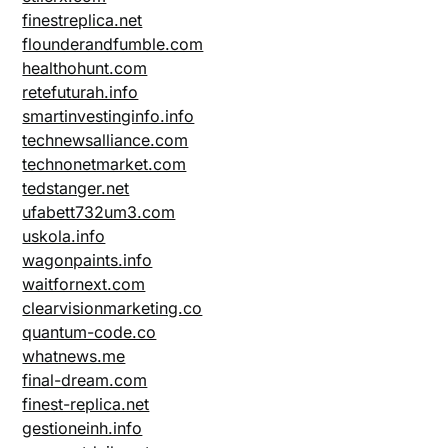
finestreplica.net
flounderandfumble.com
healthohunt.com
retefuturah.info
smartinvestinginfo.info
technewsalliance.com
technonetmarket.com
tedstanger.net
ufabett732um3.com
uskola.info
wagonpaints.info
waitfornext.com
clearvisionmarketing.co
quantum-code.co
whatnews.me
final-dream.com
finest-replica.net
gestioneinh.info