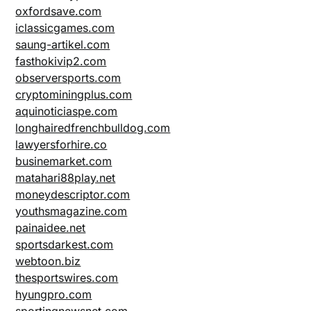
oxfordsave.com
iclassicgames.com
saung-artikel.com
fasthokivip2.com
observersports.com
cryptominingplus.com
aquinoticiaspe.com
longhairedfrenchbulldog.com
lawyersforhire.co
businemarket.com
matahari88play.net
moneydescriptor.com
youthsmagazine.com
painaidee.net
sportsdarkest.com
webtoon.biz
thesportswires.com
hyungpro.com
sportingnewsnet.com