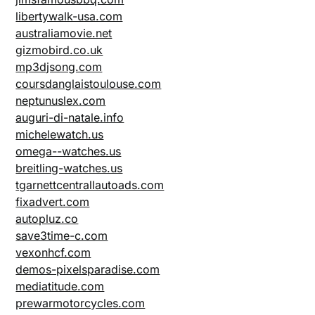
libertywalk-usa.com
australiamovie.net
gizmobird.co.uk
mp3djsong.com
coursdanglaistoulouse.com
neptunuslex.com
auguri-di-natale.info
michelewatch.us
omega--watches.us
breitling-watches.us
tgarnettcentrallautoads.com
fixadvert.com
autopluz.co
save3time-c.com
vexonhcf.com
demos-pixelsparadise.com
mediatitude.com
prewarmotorcycles.com