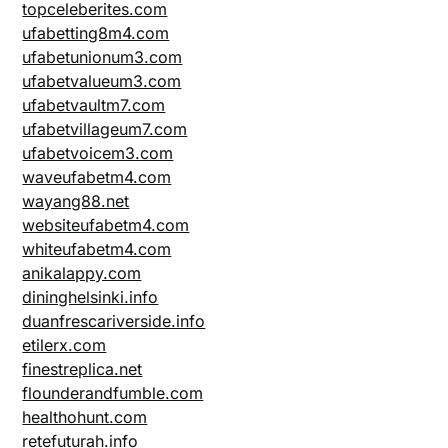
topceleberites.com
ufabetting8m4.com
ufabetunionum3.com
ufabetvalueum3.com
ufabetvaultm7.com
ufabetvillageum7.com
ufabetvoicem3.com
waveufabetm4.com
wayang88.net
websiteufabetm4.com
whiteufabetm4.com
anikalappy.com
dininghelsinki.info
duanfrescariverside.info
etilerx.com
finestreplica.net
flounderandfumble.com
healthohunt.com
retefuturah.info