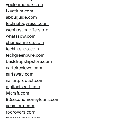
youlearncode.com
fxyatirim.com
abbuguide.com
technologyresult.com
webhostingoffers.org
whatszow.com
ehomeamerca.com
techintendo.com
techgreenpure.com
bestdropshipstore.com
cartelreviews.com
surfsway.com
nailartproduct.com
digitactseed.com
lvlcraft.com
90secondmoneyloans.com
xenmicro.com
rodrovers.com