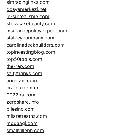
simracinglinks.com
dosyamerkezi.net
le-surrealisme.com
showcasebeauty.com
insurancepolicyexpert.com
statkeycompany.com
carolinadeckbuilders.com
topinvestingblog.com
top50tools.com
the-rep.com
saltyfranks.com
annerani.com
jazzatude.com
0022pa.com
zeroshare.info
bilesinc.com
milaretreatnz.com
modaagi.com
smallvilleph.com