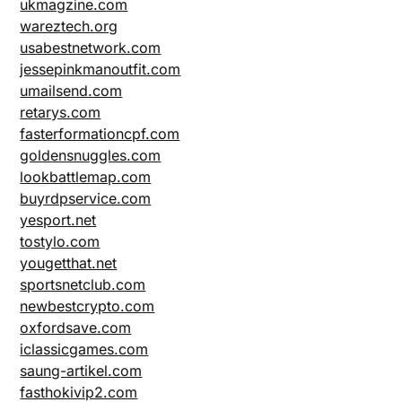
ukmagzine.com
wareztech.org
usabestnetwork.com
jessepinkmanoutfit.com
umailsend.com
retarys.com
fasterformationcpf.com
goldensnuggles.com
lookbattlemap.com
buyrdpservice.com
yesport.net
tostylo.com
yougetthat.net
sportsnetclub.com
newbestcrypto.com
oxfordsave.com
iclassicgames.com
saung-artikel.com
fasthokivip2.com