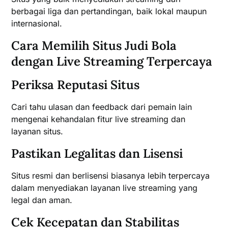
berbagai liga dan pertandingan, baik lokal maupun
internasional.
Cara Memilih Situs Judi Bola
dengan Live Streaming Terpercaya
Periksa Reputasi Situs
Cari tahu ulasan dan feedback dari pemain lain
mengenai kehandalan fitur live streaming dan
layanan situs.
Pastikan Legalitas dan Lisensi
Situs resmi dan berlisensi biasanya lebih terpercaya
dalam menyediakan layanan live streaming yang
legal dan aman.
Cek Kecepatan dan Stabilitas