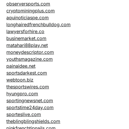
observersports.com
cryptominingplus.com
aquinoticiaspe.com
longhairedfrenchbulldog.com
lawyersforhire.co
businemarket.com
matahari88play.net
moneydescriptor.com
youthsmagazine.com
painaidee.net
sportsdarkest.com
webtoon.biz
thesportswires.com
hyungpro.com
sportingnewsnet.com
sportstime24day.com
sporteslive.com
theblingblingshields.com
pinkfrenchtipnails.com