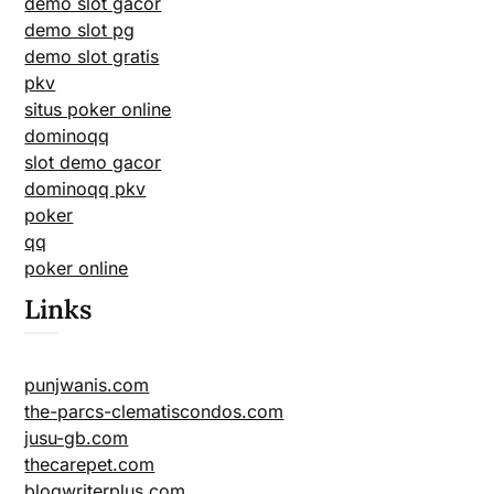
demo slot gacor
demo slot pg
demo slot gratis
pkv
situs poker online
dominoqq
slot demo gacor
dominoqq pkv
poker
qq
poker online
Links
punjwanis.com
the-parcs-clematiscondos.com
jusu-gb.com
thecarepet.com
blogwriterplus.com