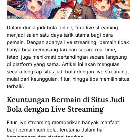
Dalam dunia judi bola online, fitur live streaming
menjadi salah satu daya tarik utama bagi para
pemain. Dengan adanya live streaming, pemain tidak
hanya bisa memasang taruhan secara real time,
tetapi juga menikmati pertandingan secara langsung
di platform yang sama. Artikel ini akan mengulas
secara lengkap situs judi bola dengan live streaming,
mulai dari keunggulan, fitur, hingga tips memilih situs
terbaik.
Keuntungan Bermain di Situs Judi
Bola dengan Live Streaming
Fitur live streaming memberikan banyak manfaat
bagi pemain judi bola, terutama dalam hal
kenyamanan dan strategi taruhan.