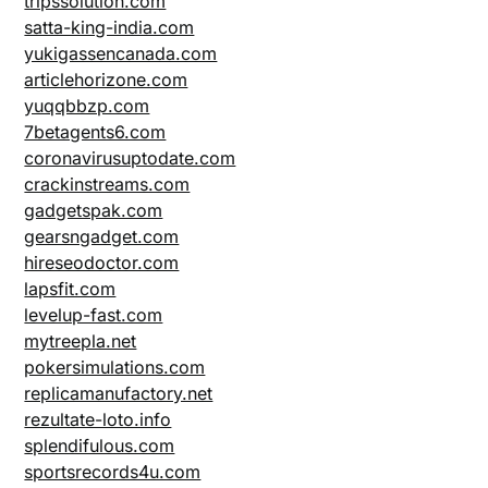
tripssolution.com
satta-king-india.com
yukigassencanada.com
articlehorizone.com
yuqqbbzp.com
7betagents6.com
coronavirusuptodate.com
crackinstreams.com
gadgetspak.com
gearsngadget.com
hireseodoctor.com
lapsfit.com
levelup-fast.com
mytreepla.net
pokersimulations.com
replicamanufactory.net
rezultate-loto.info
splendifulous.com
sportsrecords4u.com