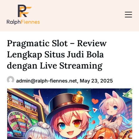
Skip
to
content
Pragmatic Slot – Review
Lengkap Situs Judi Bola
dengan Live Streaming
admin@ralph-fiennes.net
,
May 23, 2025