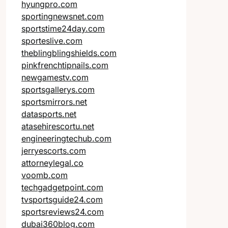
hyungpro.com
sportingnewsnet.com
sportstime24day.com
sporteslive.com
theblingblingshields.com
pinkfrenchtipnails.com
newgamestv.com
sportsgallerys.com
sportsmirrors.net
datasports.net
atasehirescortu.net
engineeringtechub.com
jerryescorts.com
attorneylegal.co
voomb.com
techgadgetpoint.com
tvsportsguide24.com
sportsreviews24.com
dubai360blog.com