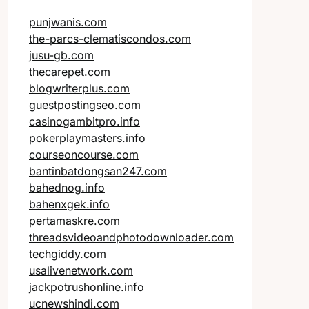
punjwanis.com
the-parcs-clematiscondos.com
jusu-gb.com
thecarepet.com
blogwriterplus.com
guestpostingseo.com
casinogambitpro.info
pokerplaymasters.info
courseoncourse.com
bantinbatdongsan247.com
bahednog.info
bahenxgek.info
pertamaskre.com
threadsvideoandphotodownloader.com
techgiddy.com
usalivenetwork.com
jackpotrushonline.info
ucnewshindi.com