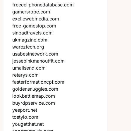
freecellphonedatabase.com
gamersrope.com
exellewebmedia.com
free-gamestop.com
sinbadtravels.com
ukmagzine.com
wareztech.org
usabestnetwork.com
jessepinkmanoutfit.com
umailsend.com
retarys.com
fasterformationcpf.com
goldensnuggles.com
lookbattlemap.com
buyrdpservice.com
yesport.net
tostylo.com
yougetthat.net
sportsnetclub.com