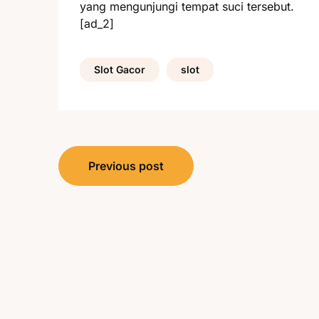
yang mengunjungi tempat suci tersebut.
[ad_2]
Slot Gacor
slot
Post
Previous post
navigation