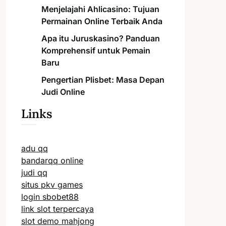
Menjelajahi Ahlicasino: Tujuan
Permainan Online Terbaik Anda
Apa itu Juruskasino? Panduan
Komprehensif untuk Pemain
Baru
Pengertian Plisbet: Masa Depan
Judi Online
Links
adu qq
bandarqq online
judi qq
situs pkv games
login sbobet88
link slot terpercaya
slot demo mahjong