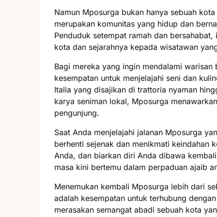
Namun Mposurga bukan hanya sebuah kota 
merupakan komunitas yang hidup dan berna
Penduduk setempat ramah dan bersahabat, i
kota dan sejarahnya kepada wisatawan yan
Bagi mereka yang ingin mendalami warisan
kesempatan untuk menjelajahi seni dan kulin
Italia yang disajikan di trattoria nyaman h
karya seniman lokal, Mposurga menawarkan
pengunjung.
Saat Anda menjelajahi jalanan Mposurga yan
berhenti sejenak dan menikmati keindahan k
Anda, dan biarkan diri Anda dibawa kembali
masa kini bertemu dalam perpaduan ajaib a
Menemukan kembali Mposurga lebih dari seke
adalah kesempatan untuk terhubung dengan t
merasakan semangat abadi sebuah kota yan