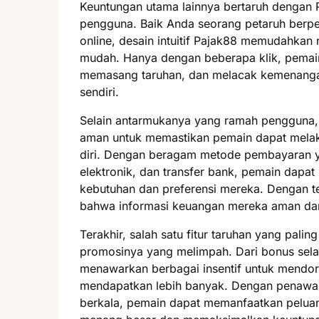
Keuntungan utama lainnya bertaruh dengan
pengguna. Baik Anda seorang petaruh berpe
online, desain intuitif Pajak88 memudahkan
mudah. Hanya dengan beberapa klik, pemai
memasang taruhan, dan melacak kemenang
sendiri.
Selain antarmukanya yang ramah pengguna
aman untuk memastikan pemain dapat melak
diri. Dengan beragam metode pembayaran ya
elektronik, dan transfer bank, pemain dapat
kebutuhan dan preferensi mereka. Dengan t
bahwa informasi keuangan mereka aman dan 
Terakhir, salah satu fitur taruhan yang pal
promosinya yang melimpah. Dari bonus selam
menawarkan berbagai insentif untuk mendor
mendapatkan lebih banyak. Dengan penawar
berkala, pemain dapat memanfaatkan peluan