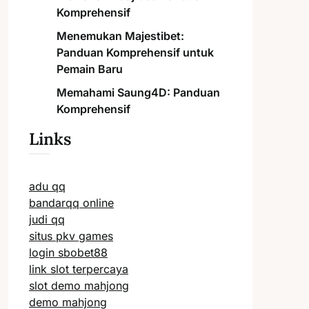
Komprehensif
Menemukan Majestibet:
Panduan Komprehensif untuk
Pemain Baru
Memahami Saung4D: Panduan
Komprehensif
Links
adu qq
bandarqq online
judi qq
situs pkv games
login sbobet88
link slot terpercaya
slot demo mahjong
demo mahjong