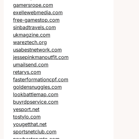
gamersrope.com
exellewebmedia.com
free-gamestop.com
sinbadtravels.com
ukmagzine.com
wareztech.org
usabestnetwork.com
jessepinkmanoutfit.com
umailsend.com
retarys.com
fasterformationcpf.com
goldensnuggles.com
lookbattlemap.com
buyrdpservice.com
yesport.net
tostylo.com
yougetthat.net
sportsnetclub.com
newbestcrypto.com