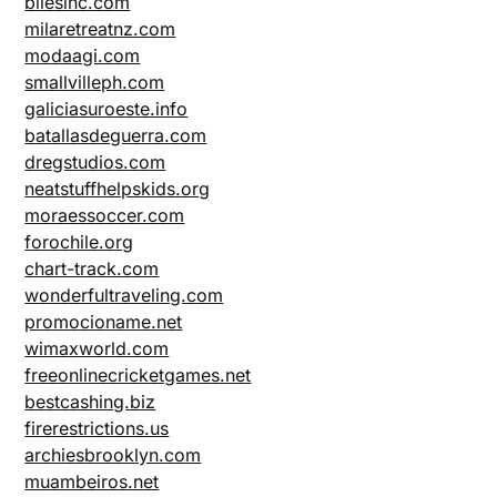
bilesinc.com
milaretreatnz.com
modaagi.com
smallvilleph.com
galiciasuroeste.info
batallasdeguerra.com
dregstudios.com
neatstuffhelpskids.org
moraessoccer.com
forochile.org
chart-track.com
wonderfultraveling.com
promocioname.net
wimaxworld.com
freeonlinecricketgames.net
bestcashing.biz
firerestrictions.us
archiesbrooklyn.com
muambeiros.net