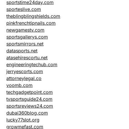
sportstime24day.com
sporteslive.com
theblingblingshields.com
pinkfrenchtipnails.com
newgamestv.com
sportsgallerys.com
sportsmirrors.net
datasports.net
atasehirescortu.net
engineeringtechub.com
jerryescorts.com
attorneylegal.co
voomb.com
techgadgetpoint.com
tvsportsguide24.com
sportsreviews24.com
dubai360blog.com
lucky77slot.org
growmefast.com