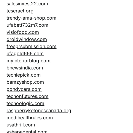
salesinvest22.com
teseract.org
trendy-ama-shop.com
ufabett732m7.com
visiofood.com
droidwindow.com
freeprsubmission.com
ufagold666.com
myinteriorblog.com
bnewsindia.com
techiepick.com
bamzyshop.com
pondycars.com
techonfutures.com
techoologic.com
raspberryketonescanada.org
medihealthrules.com
usathrill.com
vshapedental.com