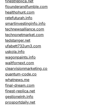
finestreplica.net
flounderandfumble.com
healthohunt.com
retefuturah.info
smartinvestinginfo.info
technewsalliance.com
technonetmarket.com
tedstanger.net
ufabett732um3.com
uskola.info
wagonpaints.info
waitfornext.com
clearvisionmarketing.co
quantum-code.co
whatnews.me
final-dream.com
finest-replica.net
gestioneinh.info
prosportdaily.net