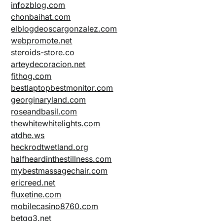
infozblog.com
chonbaihat.com
elblogdeoscargonzalez.com
webpromote.net
steroids-store.co
arteydecoracion.net
fithog.com
bestlaptopbestmonitor.com
georginaryland.com
roseandbasil.com
thewhitewhitelights.com
atdhe.ws
heckrodtwetland.org
halfheardinthestillness.com
mybestmassagechair.com
ericreed.net
fluxetine.com
mobilecasino8760.com
betqq3.net