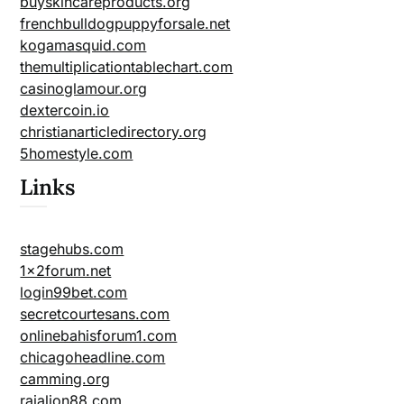
buyskincareproducts.org
frenchbulldogpuppyforsale.net
kogamasquid.com
themultiplicationtablechart.com
casinoglamour.org
dextercoin.io
christianarticledirectory.org
5homestyle.com
Links
stagehubs.com
1x2forum.net
login99bet.com
secretcourtesans.com
onlinebahisforum1.com
chicagoheadline.com
camming.org
rajalion88.com