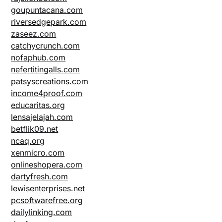
goupuntacana.com
riversedgepark.com
zaseez.com
catchycrunch.com
nofaphub.com
nefertitingalls.com
patsyscreations.com
income4proof.com
educaritas.org
lensajelajah.com
betflik09.net
ncaq.org
xenmicro.com
onlineshopera.com
dartyfresh.com
lewisenterprises.net
pcsoftwarefree.org
dailylinking.com