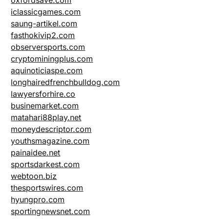
iclassicgames.com
saung-artikel.com
fasthokivip2.com
observersports.com
cryptominingplus.com
aquinoticiaspe.com
longhairedfrenchbulldog.com
lawyersforhire.co
businemarket.com
matahari88play.net
moneydescriptor.com
youthsmagazine.com
painaidee.net
sportsdarkest.com
webtoon.biz
thesportswires.com
hyungpro.com
sportingnewsnet.com