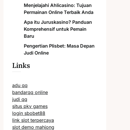
Menjelajahi Ahlicasino: Tujuan
Permainan Online Terbaik Anda
Apa itu Juruskasino? Panduan
Komprehensif untuk Pemain
Baru
Pengertian Plisbet: Masa Depan
Judi Online
Links
adu qq
bandarqq online
judi qq
situs pkv games
login sbobet88
link slot terpercaya
slot demo mahjong