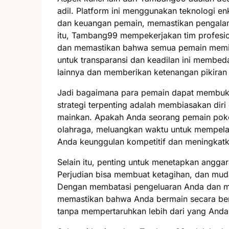
adil. Platform ini menggunakan teknologi en
dan keuangan pemain, memastikan pengala
itu, Tambang99 mempekerjakan tim profesi
dan memastikan bahwa semua pemain memili
untuk transparansi dan keadilan ini membed
lainnya dan memberikan ketenangan pikiran
Jadi bagaimana para pemain dapat membuka
strategi terpenting adalah membiasakan dir
mainkan. Apakah Anda seorang pemain poke
olahraga, meluangkan waktu untuk mempelaj
Anda keunggulan kompetitif dan meningkat
Selain itu, penting untuk menetapkan angg
Perjudian bisa membuat ketagihan, dan mu
Dengan membatasi pengeluaran Anda dan me
memastikan bahwa Anda bermain secara be
tanpa mempertaruhkan lebih dari yang And