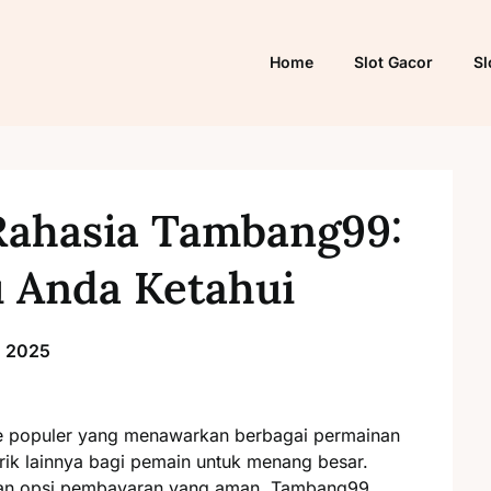
Home
Slot Gacor
Sl
ahasia Tambang99:
 Anda Ketahui
, 2025
ne populer yang menawarkan berbagai permainan
rik lainnya bagi pemain untuk menang besar.
an opsi pembayaran yang aman, Tambang99