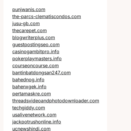
punjwanis.com
the-parcs-clematiscondos.com
jusu-gb.com
thecarepet.com
blogwriterplus.com
guestpostingseo.com
casinogambitpro.info
pokerplaymasters.info
courseoncourse.com
bantinbatdongsan247.com
bahednog.info
bahenxgek.info
pertamaskre.com
threadsvideoandphotodownloader.com
techgiddy.com
usalivenetwork.com
jackpotrushonline.info
ucnewshindi.com