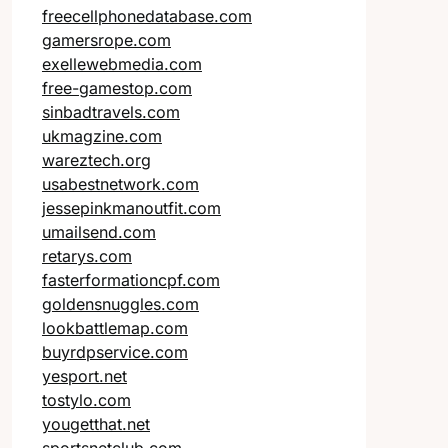
freecellphonedatabase.com
gamersrope.com
exellewebmedia.com
free-gamestop.com
sinbadtravels.com
ukmagzine.com
wareztech.org
usabestnetwork.com
jessepinkmanoutfit.com
umailsend.com
retarys.com
fasterformationcpf.com
goldensnuggles.com
lookbattlemap.com
buyrdpservice.com
yesport.net
tostylo.com
yougetthat.net
sportsnetclub.com