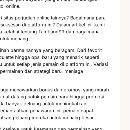
di online.
itus perjudian online lainnya? Bagaimana para
ksesan di platform ini? Dalam artikel ini, kami
a ketahui tentang Tambang99 dan bagaimana
ntuk menang.
lihan permainannya yang beragam. Dari favorit
roulette hingga opsi baru yang menarik seperti
 untuk setiap jenis pemain di platform ini. Variasi
permainan dan strategi baru, menjaga
 juga menawarkan bonus dan promosi yang murah
lamat datang untuk pemain baru hingga promosi
 ada banyak peluang untuk meningkatkan
memanfaatkan penawaran ini, pemain dapat
atkan peluang mereka untuk menang besar.
edikasinya untuk keamanan dan permainan yang