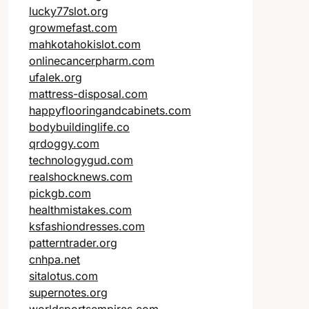
lucky77slot.org
growmefast.com
mahkotahokislot.com
onlinecancerpharm.com
ufalek.org
mattress-disposal.com
happyflooringandcabinets.com
bodybuildinglife.co
qrdoggy.com
technologygud.com
realshocknews.com
pickgb.com
healthmistakes.com
ksfashiondresses.com
patterntrader.org
cnhpa.net
sitalotus.com
supernotes.org
worldsportsempires.com