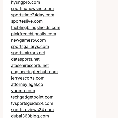
hyungpro.com
sportingnewsnet.com
sportstime24day.com
sporteslive.com
theblingblingshields.com
pinkfrenchtipnails.com
newgamestv.com
sportsgallerys.com
sportsmirrors.net
datasports.net
atasehirescortu.net
engineeringtechub.com
jerryescorts.com
attorneylegal.co
voomb.com
techgadgetpoint.com
tvsportsguide24.com
sportsreviews24.com
dubai360blog.com