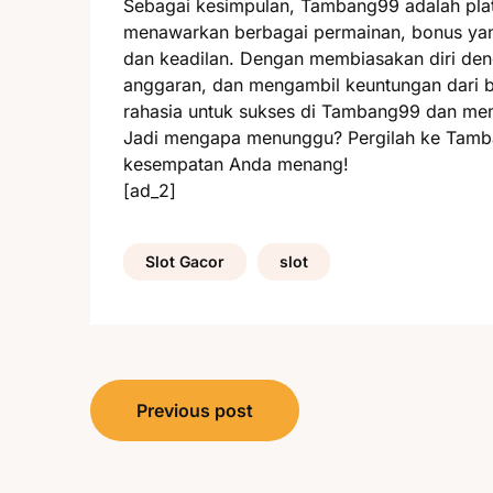
Sebagai kesimpulan, Tambang99 adalah plat
menawarkan berbagai permainan, bonus yan
dan keadilan. Dengan membiasakan diri den
anggaran, dan mengambil keuntungan dari 
rahasia untuk sukses di Tambang99 dan me
Jadi mengapa menunggu? Pergilah ke Tamban
kesempatan Anda menang!
[ad_2]
Slot Gacor
slot
Post
Previous post
navigation