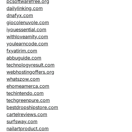
pcsoftwarefree.org
dailylinking.com
dnafyx.com
giocolenuvole.com
iyouessential.com
withloveamity.com
youlearncode.com
fxyatirim.com
abbuguide.com
technologyresult.com
webhostingoffers.org
whatszow.com
ehomeamerca.com
techintendo.com
techgreenpure.com
bestdropshipstore.com
cartelreviews.com
surfsway.com
nailartproduct.com