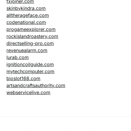
fxjoiner.com
skinbykindra.com
alltherageface.com
codenational.com
progameexplorer.com
rockislandroastery.com
directselling-pro.com
revenuealarm.com
lurab.com
ignitioncoilguide.com
mytechcomputer.com
bioslot168.com
artsandcraftsauthority.com
webservicelive.com