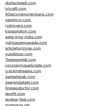
digitactseed.com
lvlcraft.com
90secondmoneyloans.com
xenmicro.com
rodrovers.com
tripssolution.com
satta-king-india.com
yukigassencanada.com
articlehorizone.com
yuqqbbzp.com
7betagents6.com
coronavirusuptodate.com
crackinstreams.com
gadgetspak.com
gearsngadget.com
hireseodoctor.com
lapsfit.com
levelup-fast.com
mytreepla.net