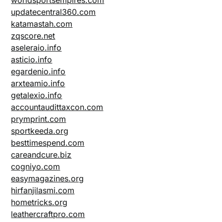
updatecentral360.com
katamastah.com
zqscore.net
aseleraio.info
asticio.info
egardenio.info
arxteamio.info
getalexio.info
accountaudittaxcon.com
prymprint.com
sportkeeda.org
besttimespend.com
careandcure.biz
cogniyo.com
easymagazines.org
hirfanjilasmi.com
hometricks.org
leathercraftpro.com